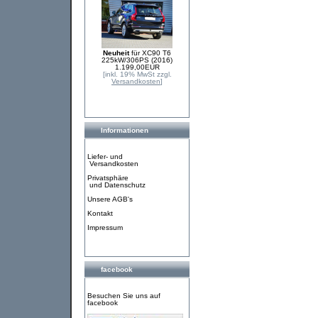
Neuheit
für XC90 T6
225kW/306PS (2016)
1.199,00EUR
[inkl. 19% MwSt zzgl.
Versandkosten
]
Informationen
Liefer- und
Versandkosten
Privatsphäre
und Datenschutz
Unsere AGB's
Kontakt
Impressum
facebook
Besuchen Sie uns auf
facebook