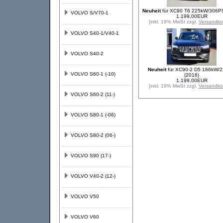
Neuheit
für XC90 T6 225kW/306PS
VOLVO S/V70-1
1.199,00EUR
[inkl. 19% MwSt zzgl.
Versandko
VOLVO S40-1/V40-1
VOLVO S40-2
Neuheit
für XC90-2 D5 166kW/
VOLVO S60-1 (-10)
(2016)
1.199,00EUR
[inkl. 19% MwSt zzgl.
Versandko
VOLVO S60-2 (11-)
VOLVO S80-1 (-06)
VOLVO S80-2 (06-)
VOLVO S90 (17-)
VOLVO V40-2 (12-)
VOLVO V50
VOLVO V60