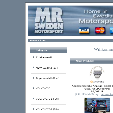
Home
»
Shop
Willkomm
Kategorien
#1 Motorenöl
Neue Produkte
NEW!
XC60-2 (17-)
Tipps vom MR-Chef!
Abgastemperatur-Anzeige, digital, 
VOLVO C30
Grad, für LPG/Tuning
99,00EUR
[inkl. 19% MwSt zzgl.
Versandko
VOLVO C70-1 (-06)
VOLVO C70-2 (06-)